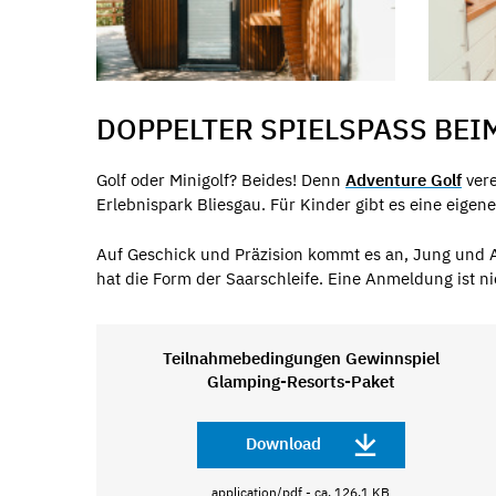
DOPPELTER SPIELSPASS BEI
Golf oder Minigolf? Beides! Denn
Adventure Golf
vere
Erlebnispark Bliesgau. Für Kinder gibt es eine eige
Auf Geschick und Präzision kommt es an, Jung und 
hat die Form der Saarschleife. Eine Anmeldung ist n
Teilnahmebedingungen Gewinnspiel
Glamping-Resorts-Paket
Download
application/pdf - ca. 126,1 KB