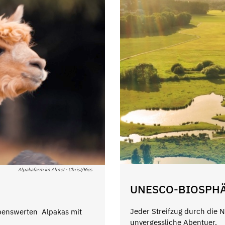
Alpakafarm im Almet - Christ/Ries
UNESCO-BIOSPHÄ
Jeder Streifzug durch die N
benswerten Alpakas mit
unvergessliche Abentuer.