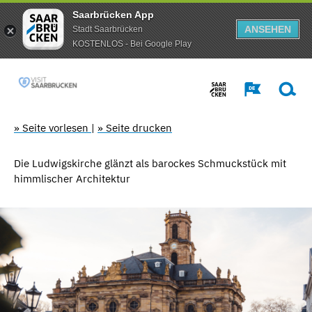
Saarbrücken App
ANSEHEN
Stadt Saarbrücken
KOSTENLOS - Bei Google Play
» Seite vorlesen
|
» Seite drucken
Die Ludwigskirche glänzt als barockes Schmuckstück mit
himmlischer Architektur