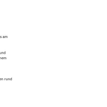
ns am
 und
inem
ken rund