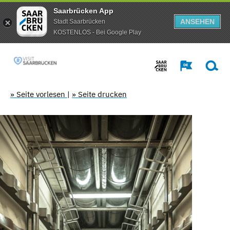
Saarbrücken App
ANSEHEN
Stadt Saarbrücken
KOSTENLOS - Bei Google Play
» Seite vorlesen
|
» Seite drucken