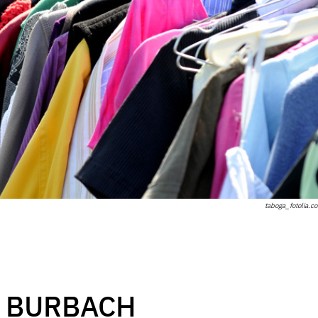
taboga_fotolia.c
 BURBACH