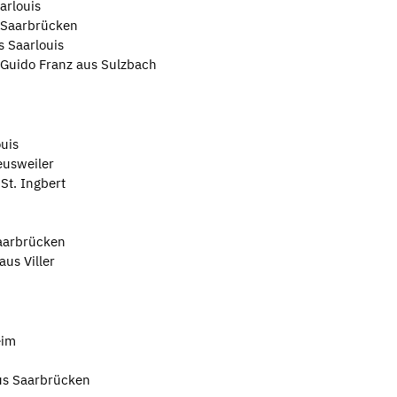
arlouis
 Saarbrücken
s Saarlouis
 Guido Franz aus Sulzbach
ouis
eusweiler
St. Ingbert
aarbrücken
aus Viller
eim
us Saarbrücken