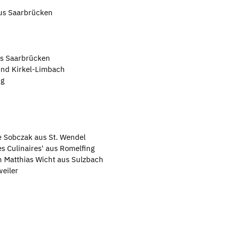
aus Saarbrücken
us Saarbrücken
und Kirkel-Limbach
ng
e Sobczak aus St. Wendel
s Culinaires' aus Romelfing
n Matthias Wicht aus Sulzbach
weiler