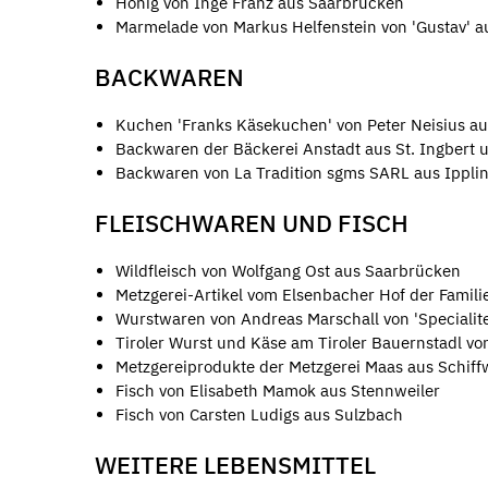
Honig von Inge Franz aus Saarbrücken
Marmelade von Markus Helfenstein von 'Gustav' 
BACKWAREN
Kuchen 'Franks Käsekuchen' von Peter Neisius a
Backwaren der Bäckerei Anstadt aus St. Ingbert 
Backwaren von La Tradition sgms SARL aus Ippli
FLEISCHWAREN UND FISCH
Wildfleisch von Wolfgang Ost aus Saarbrücken
Metzgerei-Artikel vom Elsenbacher Hof der Famili
Wurstwaren von Andreas Marschall von 'Specialite
Tiroler Wurst und Käse am Tiroler Bauernstadl vo
Metzgereiprodukte der Metzgerei Maas aus Schiff
Fisch von Elisabeth Mamok aus Stennweiler
Fisch von Carsten Ludigs aus Sulzbach
WEITERE LEBENSMITTEL