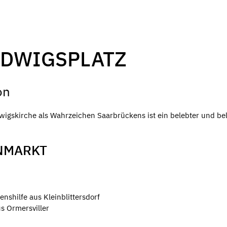
DWIGSPLATZ
on
igskirche als Wahrzeichen Saarbrückens ist ein belebter und bel
NMARKT
shilfe aus Kleinblittersdorf
s Ormersviller