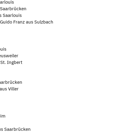
arlouis
 Saarbrücken
s Saarlouis
 Guido Franz aus Sulzbach
ouis
eusweiler
St. Ingbert
aarbrücken
aus Viller
eim
us Saarbrücken