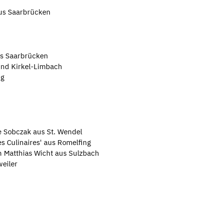
aus Saarbrücken
us Saarbrücken
und Kirkel-Limbach
ng
e Sobczak aus St. Wendel
s Culinaires' aus Romelfing
n Matthias Wicht aus Sulzbach
weiler