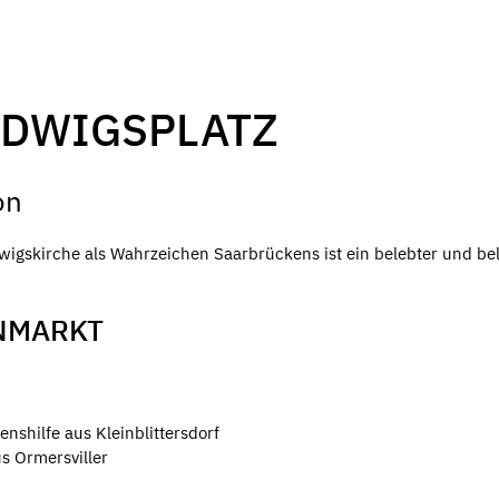
DWIGSPLATZ
on
igskirche als Wahrzeichen Saarbrückens ist ein belebter und bel
NMARKT
shilfe aus Kleinblittersdorf
s Ormersviller