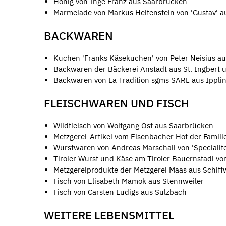
Honig von Inge Franz aus Saarbrücken
Marmelade von Markus Helfenstein von 'Gustav' 
BACKWAREN
Kuchen 'Franks Käsekuchen' von Peter Neisius a
Backwaren der Bäckerei Anstadt aus St. Ingbert 
Backwaren von La Tradition sgms SARL aus Ippli
FLEISCHWAREN UND FISCH
Wildfleisch von Wolfgang Ost aus Saarbrücken
Metzgerei-Artikel vom Elsenbacher Hof der Famili
Wurstwaren von Andreas Marschall von 'Specialite
Tiroler Wurst und Käse am Tiroler Bauernstadl vo
Metzgereiprodukte der Metzgerei Maas aus Schiff
Fisch von Elisabeth Mamok aus Stennweiler
Fisch von Carsten Ludigs aus Sulzbach
WEITERE LEBENSMITTEL