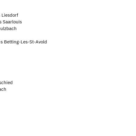
 Liesdorf
s Saarlouis
Sulzbach
us Betting-Les-St-Avold
schied
ach