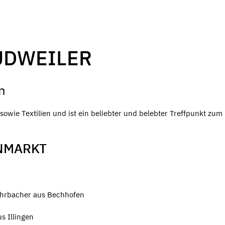
UDWEILER
n
owie Textilien und ist ein beliebter und belebter Treffpunkt zum
NMARKT
ohrbacher aus Bechhofen
s Illingen