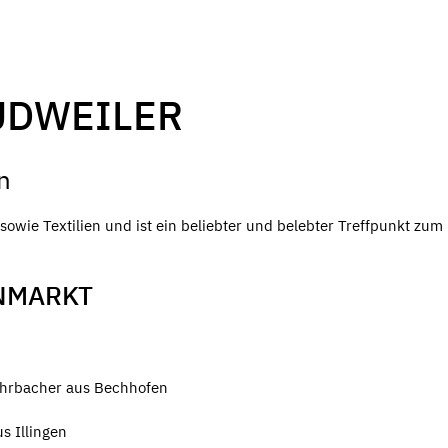
UDWEILER
n
owie Textilien und ist ein beliebter und belebter Treffpunkt zum
NMARKT
ohrbacher aus Bechhofen
s Illingen