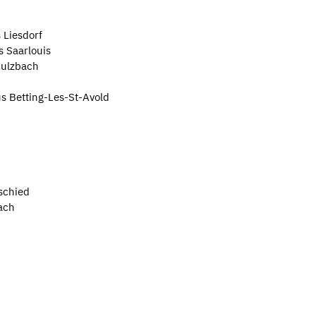
 Liesdorf
s Saarlouis
Sulzbach
us Betting-Les-St-Avold
schied
ach