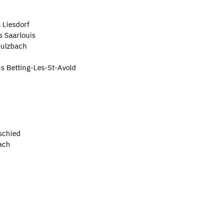
 Liesdorf
s Saarlouis
Sulzbach
us Betting-Les-St-Avold
schied
ach