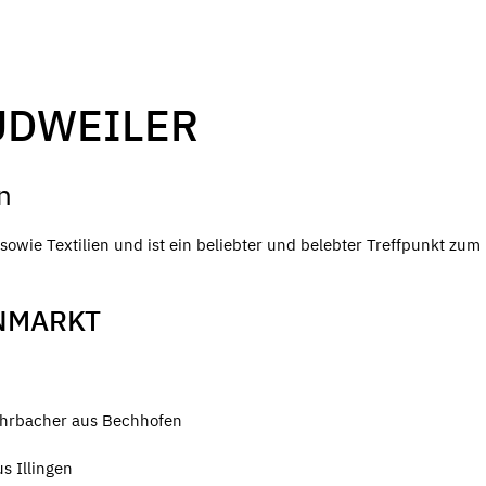
UDWEILER
n
owie Textilien und ist ein beliebter und belebter Treffpunkt zum
NMARKT
ohrbacher aus Bechhofen
s Illingen