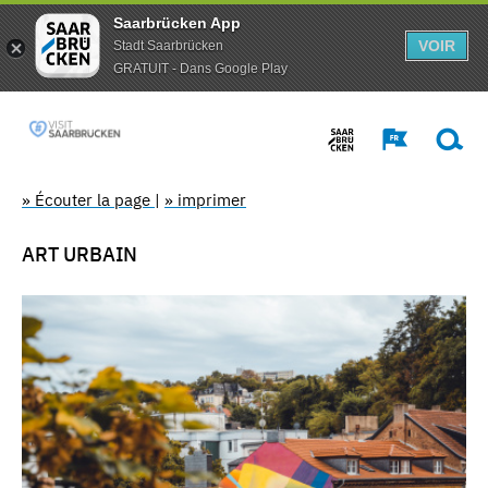
Saarbrücken App
VOIR
Stadt Saarbrücken
GRATUIT - Dans Google Play
» Écouter la page
|
» imprimer
ART URBAIN